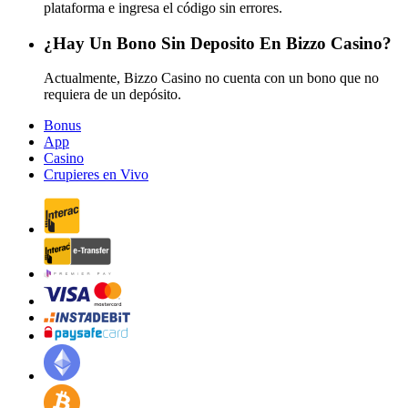
plataforma e ingresa el código sin errores.
¿Hay Un Bono Sin Deposito En Bizzo Casino?
Actualmente, Bizzo Casino no cuenta con un bono que no
requiera de un depósito.
Bonus
App
Casino
Crupieres en Vivo