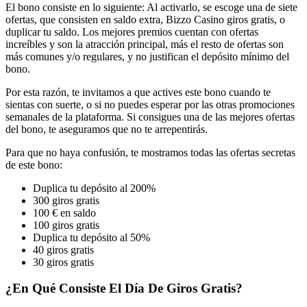
El bono consiste en lo siguiente: Al activarlo, se escoge una de siete
ofertas, que consisten en saldo extra, Bizzo Casino giros gratis, o
duplicar tu saldo. Los mejores premios cuentan con ofertas
increíbles y son la atracción principal, más el resto de ofertas son
más comunes y/o regulares, y no justifican el depósito mínimo del
bono.
Por esta razón, te invitamos a que actives este bono cuando te
sientas con suerte, o si no puedes esperar por las otras promociones
semanales de la plataforma. Si consigues una de las mejores ofertas
del bono, te aseguramos que no te arrepentirás.
Para que no haya confusión, te mostramos todas las ofertas secretas
de este bono:
Duplica tu depósito al 200%
300 giros gratis
100 € en saldo
100 giros gratis
Duplica tu depósito al 50%
40 giros gratis
30 giros gratis
¿En Qué Consiste El Día De Giros Gratis?