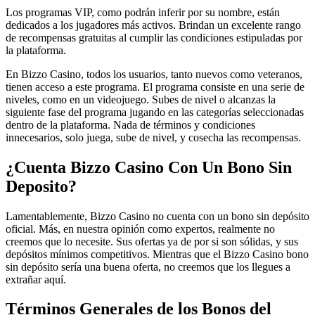
Los programas VIP, como podrán inferir por su nombre, están
dedicados a los jugadores más activos. Brindan un excelente rango
de recompensas gratuitas al cumplir las condiciones estipuladas por
la plataforma.
En Bizzo Casino, todos los usuarios, tanto nuevos como veteranos,
tienen acceso a este programa. El programa consiste en una serie de
niveles, como en un videojuego. Subes de nivel o alcanzas la
siguiente fase del programa jugando en las categorías seleccionadas
dentro de la plataforma. Nada de términos y condiciones
innecesarios, solo juega, sube de nivel, y cosecha las recompensas.
¿Cuenta Bizzo Casino Con Un Bono Sin
Deposito?
Lamentablemente, Bizzo Casino no cuenta con un bono sin depósito
oficial. Más, en nuestra opinión como expertos, realmente no
creemos que lo necesite. Sus ofertas ya de por si son sólidas, y sus
depósitos mínimos competitivos. Mientras que el Bizzo Casino bono
sin depósito sería una buena oferta, no creemos que los llegues a
extrañar aquí.
Términos Generales de los Bonos del