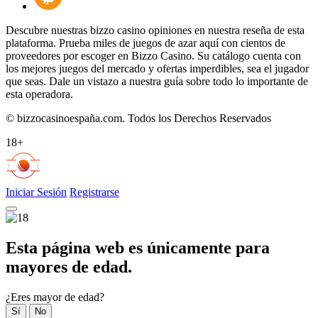
Descubre nuestras bizzo casino opiniones en nuestra reseña de esta
plataforma. Prueba miles de juegos de azar aquí con cientos de
proveedores por escoger en Bizzo Casino. Su catálogo cuenta con
los mejores juegos del mercado y ofertas imperdibles, sea el jugador
que seas. Dale un vistazo a nuestra guía sobre todo lo importante de
esta operadora.
© bizzocasinoespaña.com. Todos los Derechos Reservados
18+
Iniciar Sesión
Registrarse
Esta página web es únicamente para
mayores de edad.
¿Eres mayor de edad?
Sí
No