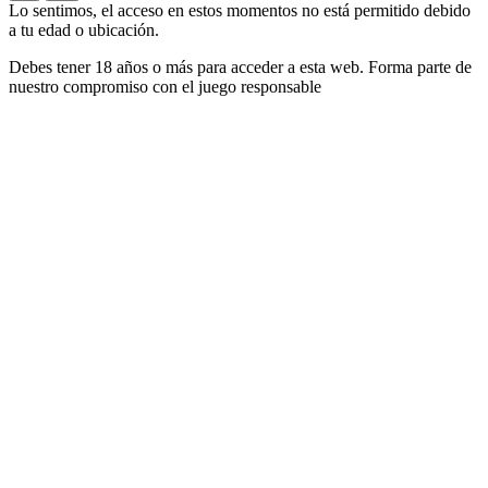
Lo sentimos, el acceso en estos momentos no está permitido debido
a tu edad o ubicación.
Debes tener 18 años o más para acceder a esta web. Forma parte de
nuestro compromiso con el juego responsable