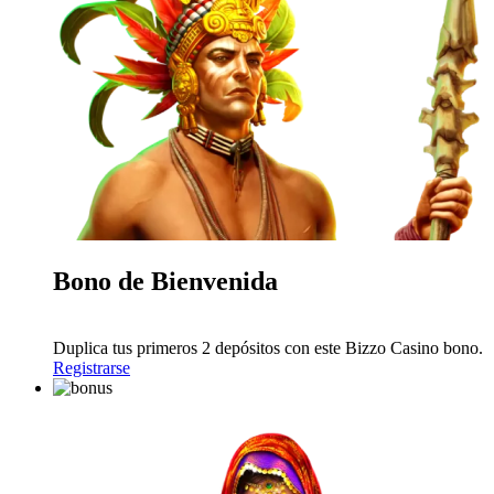
Bono de Bienvenida
Duplica tus primeros 2 depósitos con este Bizzo Casino bono.
Registrarse