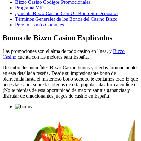
Bizzo Casino Códigos Promocionales
Programa VIP
¿Cuenta Bizzo Casino Con Un Bono Sin Deposito?
Términos Generales de los Bonos del Casino Bizzo
Preguntas más Comunes
Bonos de Bizzo Casino Explicados
Las promociones son el alma de todo casino en línea, y
Bizzo
Casino
cuenta con las mejores para España.
Descubre los increíbles Bizzo Casino bonos y ofertas promocionales
en esta detallada reseña. Desde su impresionante bono de
bienvenida hasta el misterioso bono secreto, te contamos todo lo que
necesitas saber sobre las ofertas de esta popular plataforma en línea.
¡No te pierdas de esta oportunidad de maximizar tus ganancias y
disfrutar de emocionantes juegos de casino en España!