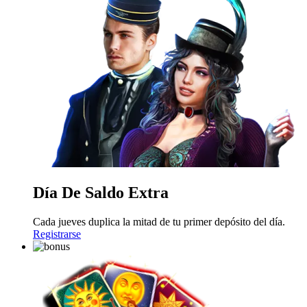
Día De Saldo Extra
Cada jueves duplica la mitad de tu primer depósito del día.
Registrarse