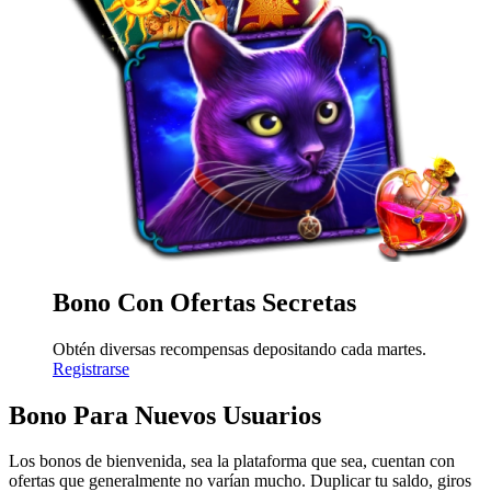
Bono Con Ofertas Secretas
Obtén diversas recompensas depositando cada martes.
Registrarse
Bono Para Nuevos Usuarios
Los bonos de bienvenida, sea la plataforma que sea, cuentan con
ofertas que generalmente no varían mucho. Duplicar tu saldo, giros